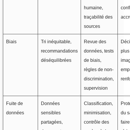
humaine,
conf
traçabilité des
accr
sources
Biais
Tri inéquitable,
Revue des
Déci
recommandations
données, tests
plus
déséquilibrées
de biais,
ima
règles de non-
emp
discrimination,
renf
supervision
Fuite de
Données
Classification,
Prot
données
sensibles
minimisation,
du s
partagées,
contrôle des
faire