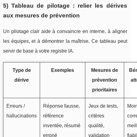
5) Tableau de pilotage : relier les dérives
aux mesures de prévention
Un pilotage clair aide à convaincre en interne, à aligner
les équipes, et à démontrer la maîtrise. Ce tableau peut
servir de base à votre registre IA.
Type de
Exemples
Mesures de
Bén
dérive
prévention
at
prioritaires
Erreurs /
Réponse fausse,
Jeux de tests,
Moi
hallucinations
référence
critères
corr
inventée, résumé
qualité,
meil
erroné
validation
fiabi