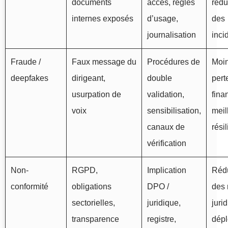
documents
accès, règles
rédu
internes exposés
d’usage,
des
journalisation
inci
Fraude /
Faux message du
Procédures de
Moi
deepfakes
dirigeant,
double
pert
usurpation de
validation,
fina
voix
sensibilisation,
meil
canaux de
rési
vérification
Non-
RGPD,
Implication
Réd
conformité
obligations
DPO /
des 
sectorielles,
juridique,
juri
transparence
registre,
dépl