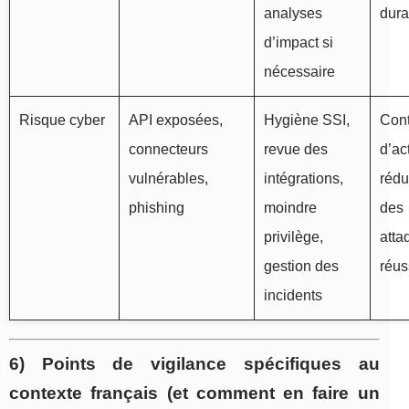
analyses
dura
d’impact si
nécessaire
Risque cyber
API exposées,
Hygiène SSI,
Cont
connecteurs
revue des
d’act
vulnérables,
intégrations,
rédu
phishing
moindre
des
privilège,
atta
gestion des
réus
incidents
6) Points de vigilance spécifiques au
contexte français (et comment en faire un